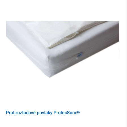
protiroztočové povlečení
– kompletní nabídku naleznete
TU
.
Rozměry
70 x 90 cm
Parametry
Material
100 % bavlna s úpravou Actigard
®
Výplň
100 % polyestr Amball
Rozměr
70 x 90 cm
®
Certifikace
Oeko-Tex
, Zaručená účinnost
ProAlergiky.cz
Protiroztočové povlaky ProtecSom®