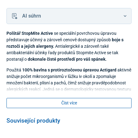
AI súhrn
Polštář StopMite Active
se speciální povrchovou úpravou
představuje účinný a zároveň cenově dostupný způsob
boje s
roztoči a jejich alergeny.
Antialergické a zároveň také
antibakteriální účinky řady produktů Stopmite Active se tak
postarají o
dokonale čisté prostředí pro váš spánek.
Použitá
100% bavlna s protiroztočovou úpravou Actigard
aktivně
snižuje počet mikroorganismů v lůžku iv okolí a zpomaluje
množení bakterií, plísní a pachů, čímž snižuje pravděpodobnost
alergických reakcí. Jedná se o dermatologicky testovanou texturu
šetrnou k pokožce, která nedráždí a nezpůsobuje zdravotní
problémy.
Číst více
Polštář StopMite Active je vyplněn 100% polyesterem Amball s
drobnými kuličkami, které mají výborné
termoizolační vlastnosti
.
Související produkty
Jsou lehké, měkké, pružné a prodyšné.
Pro ještě účinnější ochranu před alergeny doporučujeme pořídit i