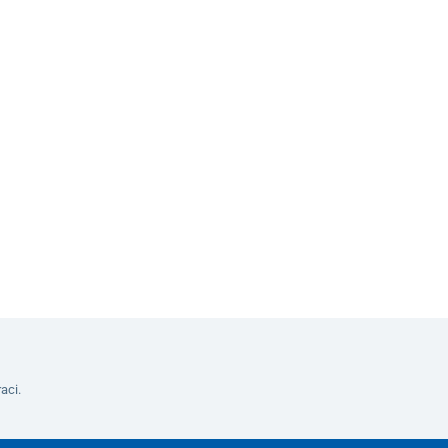
a elektrický skútr
Do košíku
aci.