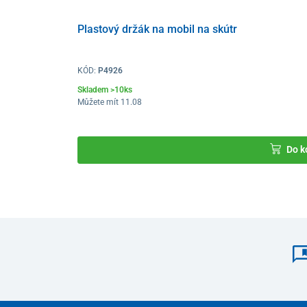
Plastový držák na mobil na skútr
KÓD:
P4926
Skladem >10ks
Můžete mít 11.08
Další úložný prostor je ve formě
hlubší přihrádky,
který
Do k
pohodlně odložíte
menší věci
jako např.
klíče, láhev s
Nad touto přihrádkou je zároveň
umístěný i USB-A por
mobilní telefon nebo
jiné USB dobíjecí zařízení.