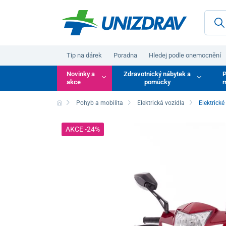
Tip na dárek
Poradna
Hledej podle onemocnění
Novinky a
Zdravotnický nábytek a
P
akce
pomůcky
m
Pohyb a mobilita
Elektrická vozidla
Elektrické
AKCE -24%