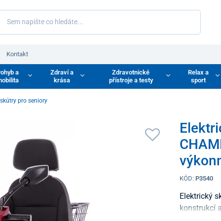
Kontakt
ohyb a
Zdraví a
Zdravotnické
Relax a
obilita
krása
přístroje a testy
sport
 skútry pro seniory
Elektri
CHAMP
výkonn
KÓD:
P3540
Elektrický 
konstrukcí a