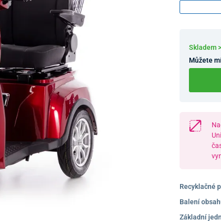
Skladem 
Můžete mí
Na
Un
ča
vy
Recyklačné p
Balení obsah
Základní jed