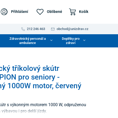
Přihlášení
Oblíbené
Košík
212 246 463
obchod@unizdrav.cz
Zdravotnický personál a
Doplňky pro
ambulance
zdraví
cký tříkolový skútr
ION pro seniory -
ý 1000W motor, červený
skútr s výkonným motorem 1000 W, odpruženou
 výbavou i pro delší jízdy.