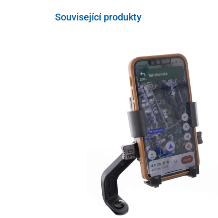
Související produkty
Skútr je vyroben s využitím
nejmodernějších inovativn
běžné nákupy, jakož i na
delší a náročnější jízdy nebo
Je vybaven vnějším
úložným boxem
za sedadlem jezdc
Dodatečný úložný prostor se potom nachází i
pod sed
kde si můžete uchovat i cennější věci.