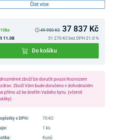
Číst více
37 837 Kč
>10ks
49 950 Kč
t 11.08
31 270 Kč
bez DPH 21.0 %
Do košíku
drozměrné zboží lze doručit pouze Rozvozem
izdrav. Zboží Vám bude doručeno v dohodnutém
se přímo až ke dveřím Vašeho bytu. (včetně
nášky)
oplatky s DPH:
70 Kč
uje:
1 ks
notka:
Kusů