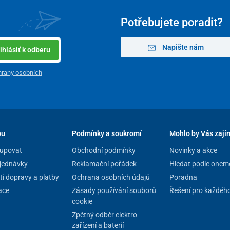
Potřebujete poradit?
Napište nám
ihlásiť k odberu
rany osobních
pu
Podmínky a soukromí
Mohlo by Vás zají
stoupavostí až do 20 stupňů
, a to při zachování
mým zadním pohonem s diferenciálem
, díky čemuž
upovat
Obchodní podmínky
Novinky a akce
zdu.
jednávky
Reklamační pořádek
Hledat podle onem
parametry
i dopravy a platby
Ochrana osobních údajů
Poradna
ace
Zásady používání souborů
Řešení pro každéh
zdy
s ovládáním na řídítkách
cookie
skútru na rovné ploše
Zpětný odběr elektro
zařízení a baterií