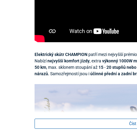
Elektrický skútr CHAMPION
patří mezi nejvyšší prémi
Nabízí
nejvyšší komfort jízdy
, extra
výkonný 1000W m
50 km
, max. sklonem stoupání až
15
-
20 stupňů neb
nárazů.
Samozřejmostí jsou i
účinné přední a zadní b
Číst