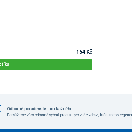
Držák na mobil n
KÓD:
P4876
do 24hod.
164 Kč
 se nachází na levé straně řidiče, kde si
ošíku
 vodou nebo sluneční brýle
.
t
, kde si pohodlně můžete v případě potřeby
nabít svůj
Odborné poradenství pro každého
Pomůžeme vám odborně vybrat produkt pro vaše zdraví, krásu nebo regener