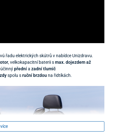
ovú řadu elektrických skútrů v nabídce Unizdravu.
otor
, velkokapacitní baterii s
max. dojezdem až
o
účinný
přední
a
zadní tlumič
rzdy
spolu s
ruční brzdou
na řidtíkách.
 více