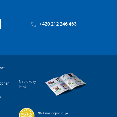
+420 212 246 463
mat
Nabídkový
ocnění
leták
o
96% nás doporučuje