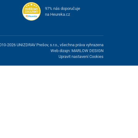
97% nás doporučuje
na Heureka.cz
010-2026 UNIZDRAV Prešov, s.r.o., všechna práva vyhrazena
Web dizajn: MARLOW DESIGN
Upravit nastavení Cookies
žnost odmítnout volitelné cookies.
Odmietnuť.