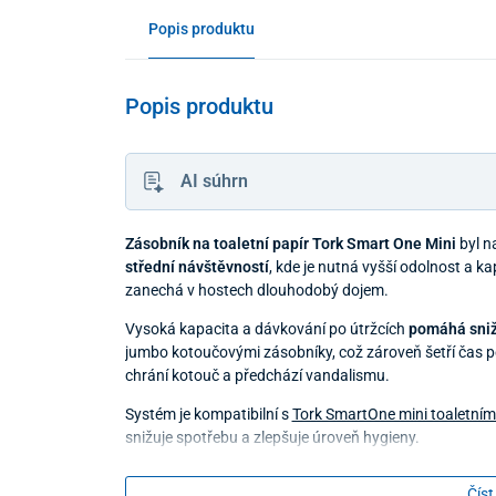
Popis produktu
Popis produktu
AI súhrn
Zásobník na toaletní papír Tork Smart One Mini
byl n
střední návštěvností
, kde je nutná vyšší odolnost a k
zanechá v hostech dlouhodobý dojem.
Vysoká kapacita a dávkování po útržcích
pomáhá sniž
jumbo kotoučovými zásobníky, což zároveň šetří čas 
chrání kotouč a předchází vandalismu.
Systém je kompatibilní s
Tork SmartOne mini toaletním
snižuje spotřebu a zlepšuje úroveň hygieny.
Technické parametry
Číst