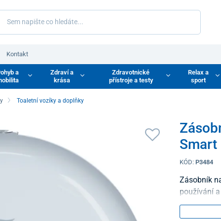
Kontakt
ohyb a
Zdraví a
Zdravotnické
Relax a
obilita
krása
přístroje a testy
sport
ky
Toaletní vozíky a doplňky
Zásobn
Smart 
KÓD:
P3484
Zásobník na
používání a