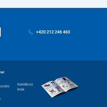
+420 212 246 463
mat
Nabídkový
ocnění
leták
o