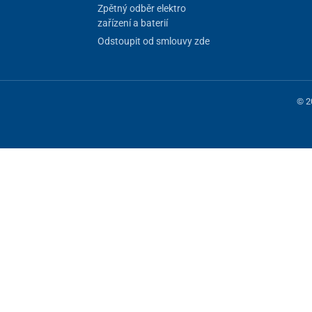
Zpětný odběr elektro
zařízení a baterií
Odstoupit od smlouvy zde
© 2
 fungování stránky, jiné můžeme používat jen s vaším souhlasem. Máte mo