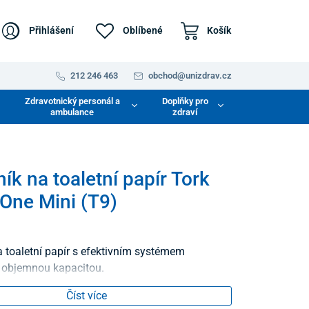
Přihlášení
Oblíbené
Košík
212 246 463
obchod@unizdrav.cz
Zdravotnický personál a
Doplňky pro
ambulance
zdraví
ík na toaletní papír Tork
One Mini (T9)
 toaletní papír s efektivním systémem
 objemnou kapacitou.
Číst více