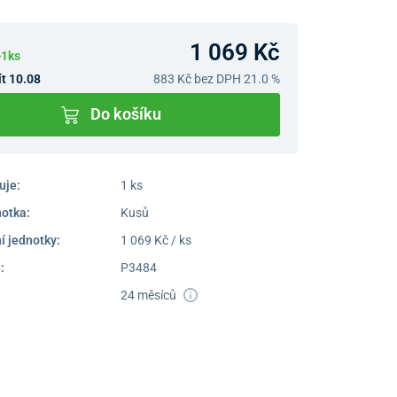
1 069 Kč
>1ks
t 10.08
883 Kč
bez DPH 21.0 %
Do košíku
uje:
1 ks
notka:
Kusů
í jednotky:
1 069 Kč / ks
:
P3484
24 měsíců