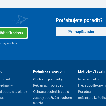
Potřebujete poradit?
Napište nám
ihlásiť k odberu
rany osobních
pu
Podmínky a soukromí
Mohlo by Vás zají
upovat
Obchodní podmínky
Novinky a akce
jednávky
Reklamační pořádek
Hledat podle onem
i dopravy a platby
Ochrana osobních údajů
Poradna
ace
Zásady používání souborů
Řešení pro každéh
cookie