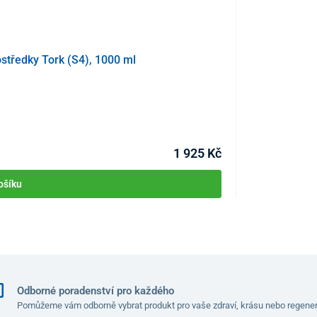
středky Tork (S4), 1000 ml
Zásobník na pap
KÓD:
P3471
Skladem >1ks
Můžete mít 10.08
1 925 Kč
ošíku
Odborné poradenství pro každého
Pomůžeme vám odborně vybrat produkt pro vaše zdraví, krásu nebo regener