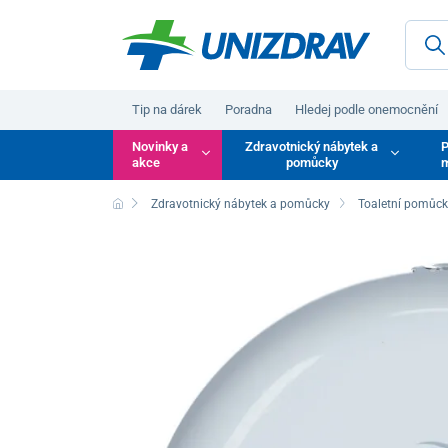
Tip na dárek
Poradna
Hledej podle onemocnění
Novinky a
Zdravotnický nábytek a
P
akce
pomůcky
m
Zdravotnický nábytek a pomůcky
Toaletní pomůc