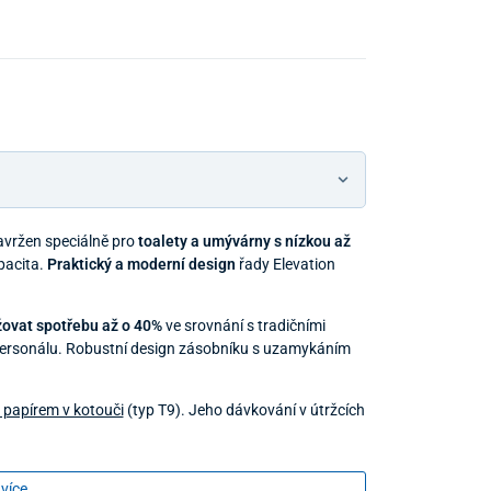
avržen speciálně pro
toalety a umývárny s nízkou až
apacita.
Praktický a moderní design
řady Elevation
ovat spotřebu až o 40%
ve srovnání s tradičními
personálu. Robustní design zásobníku s uzamykáním
 papírem v kotouči
(typ T9). Jeho dávkování v útržcích
 více