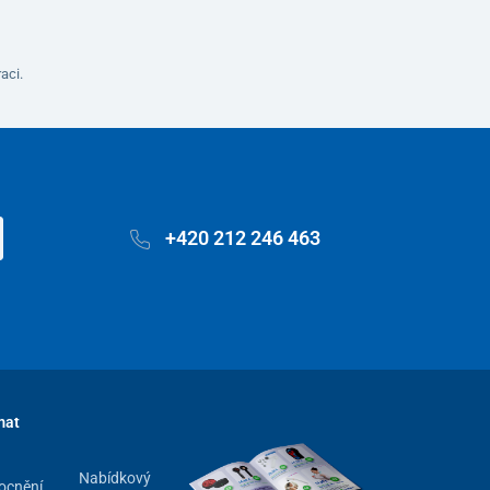
aci.
+420 212 246 463
mat
Nabídkový
ocnění