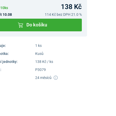
138 Kč
>10ks
t 10.08
114 Kč
bez DPH 21.0 %
Do košíku
uje:
1 ks
notka:
Kusů
í jednotky:
138 Kč / ks
:
P3079
24 měsíců