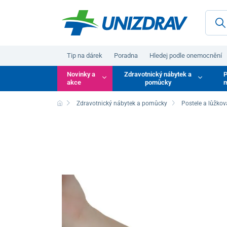
Tip na dárek
Poradna
Hledej podle onemocnění
Novinky a
Zdravotnický nábytek a
P
akce
pomůcky
m
Zdravotnický nábytek a pomůcky
Postele a lůžkov