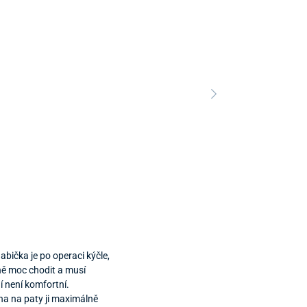
abička je po operaci kýčle,
ě moc chodit a musí
í není komfortní.
a na paty ji maximálně