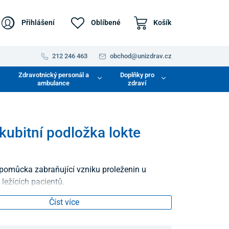
Přihlášení
Oblíbené
Košík
212 246 463
obchod@unizdrav.cz
Zdravotnický personál a
Doplňky pro
ambulance
zdraví
kubitní podložka lokte
 pomůcka zabraňující vzniku proleženin u
ležících pacientů.
Číst více