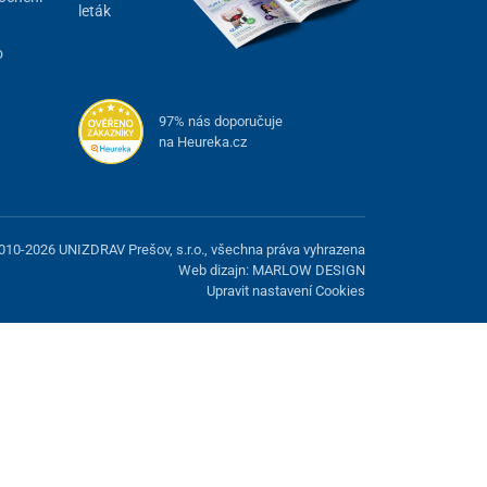
leták
o
97% nás doporučuje
na Heureka.cz
010-2026 UNIZDRAV Prešov, s.r.o., všechna práva vyhrazena
Web dizajn: MARLOW DESIGN
Upravit nastavení Cookies
žnost odmítnout volitelné cookies.
Odmietnuť.