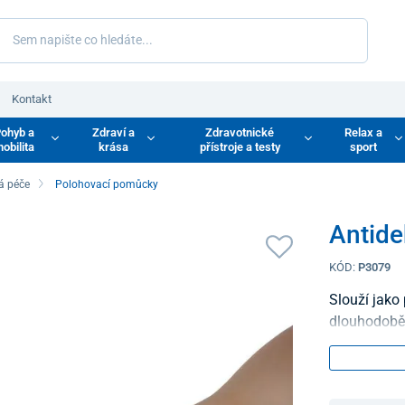
Kontakt
ohyb a
Zdraví a
Zdravotnické
Relax a
obilita
krása
přístroje a testy
sport
á péče
Polohovací pomůcky
Antide
KÓD:
P3079
Slouží jako
dlouhodobě 