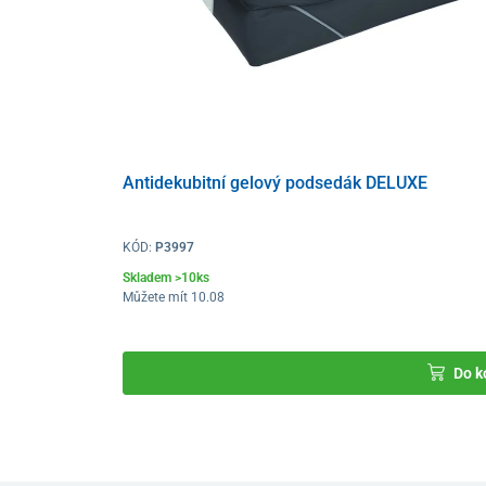
Antidekubitní gelový podsedák DELUXE
KÓD:
P3997
Skladem >10ks
Můžete mít 10.08
Do k