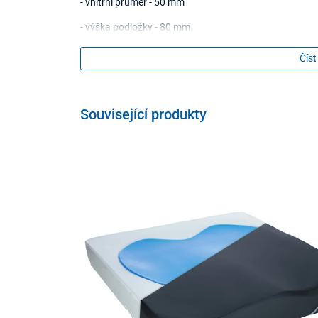
- vnitřní průměr - 50 mm
- výška podložky - 80 mm
Číst
Související produkty