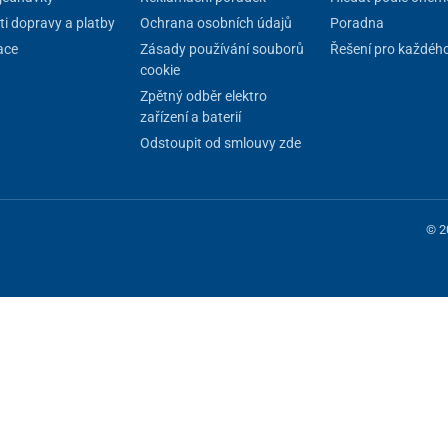
i dopravy a platby
Ochrana osobních údajů
Poradna
ace
Zásady používání souborů
Řešení pro každéh
cookie
Zpětný odběr elektro
zařízení a baterií
Odstoupit od smlouvy zde
© 2
 fungování stránky, jiné můžeme používat jen s vaším souhlasem. Máte mo