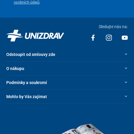
osobních údajů
.
Váha vozíku
16,1 kg (45) 16,3 kg (48) 16,5 kg (51)
Nosnost
125 kg
Sledujte nás na:
Odstoupit od smlouvy zde
O nákupu
Podmínky a soukromí
Mohlo by Vás zajímat