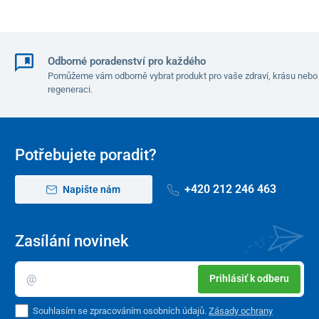
Invalidní vozík lze
snadno a jednoduše složit,
čímž zabere jen
málo místa, snadno se převeze autem.
Odborné poradenství pro každého
Pomůžeme vám odborně vybrat produkt pro vaše zdraví, krásu nebo
regeneraci.
Potřebujete poradit?
Technické parametry:
+420 212 246 463
Napište nám
Hloubka sedu
41 cm
Výška sedáku
47 - 52 cm
Zasílání novinek
Celková šířka
65 cm (45) 68 cm (48) 71 (51)
Prihlásiť k odberu
Celková výška
97-102 cm
Celková délka
115 cm
Souhlasím se zpracováním osobních údajů.
Zásady ochrany