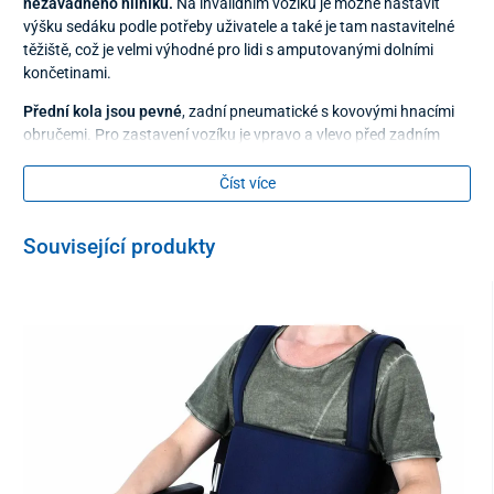
nezávadného hliníku.
Na invalidním vozíku je možné nastavit
výšku sedáku podle potřeby uživatele a také je tam nastavitelné
těžiště, což je velmi výhodné pro lidi s amputovanými dolními
končetinami.
Přední kola jsou pevné
, zadní pneumatické s kovovými hnacími
obručemi. Pro zastavení vozíku je vpravo a vlevo před zadním
kolem umístěna
standardní přitlačovací parkovací brzda
, která
slouží k zajištění vozíku.
Číst více
Související produkty