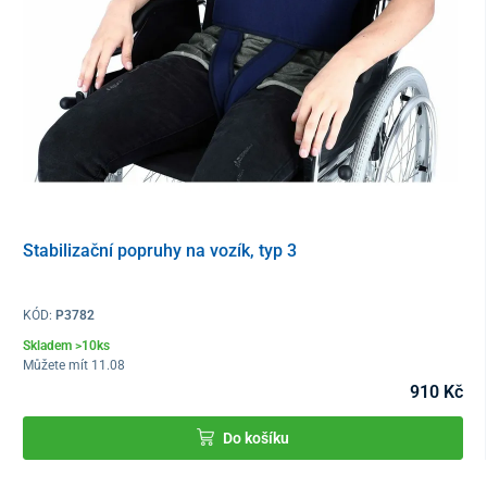
Má vyklápěcí a zároveň odnímatelné loketní opěrky
, které
poskytují tu výhodu, že se může do vozíku snadno nastupovat ze
strany, případně z ní vystupovat nebo přestupovat. Aby se daly
zvednout je třeba stisknout bezpečnostní tlačítko.
Stabilizační popruhy na vozík, typ 3
KÓD:
P3782
Skladem >10ks
Můžete mít 11.08
Opěrka nohou
je u vozíku odnímatelná a sklopná do strany. Pro
910 Kč
lepší nastupování se stoupačky vyklápějí směrem nahoru a do
strany. Vozík je vybaven
odnímatelnými zadními koly,
které se
Do košíku
demontují zatlačením pojistky a vysunutím kola.