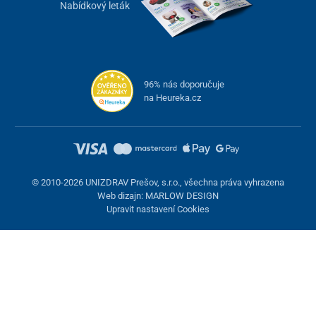
Nabídkový leták
96% nás doporučuje
na Heureka.cz
© 2010-2026 UNIZDRAV Prešov, s.r.o., všechna práva vyhrazena
Web dizajn: MARLOW DESIGN
Upravit nastavení Cookies
Nastavení cookies
Tyto stránky využívají cookies. Některé jsou nezbytné pro správné
fungování stránky, jiné můžeme používat jen s vaším souhlasem.