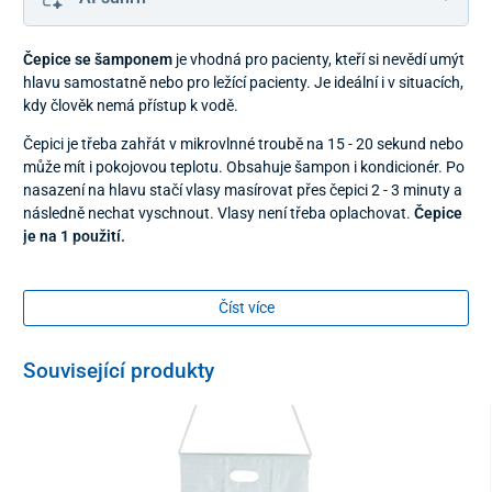
Čepice se šamponem
je vhodná pro pacienty, kteří si nevědí umýt
hlavu samostatně nebo pro ležící pacienty. Je ideální i v situacích,
kdy člověk nemá přístup k vodě.
Čepici je třeba zahřát v mikrovlnné troubě na 15 - 20 sekund nebo
může mít i pokojovou teplotu. Obsahuje šampon i kondicionér. Po
nasazení na hlavu stačí vlasy masírovat přes čepici 2 - 3 minuty a
následně nechat vyschnout. Vlasy není třeba oplachovat.
Čepice
je na 1 použití.
Materiál:
Číst více
70% PET láhve, 30% viskóza
Obsah balení:
Související produkty
1 kus
univerzální velikost - průměr 32 cm