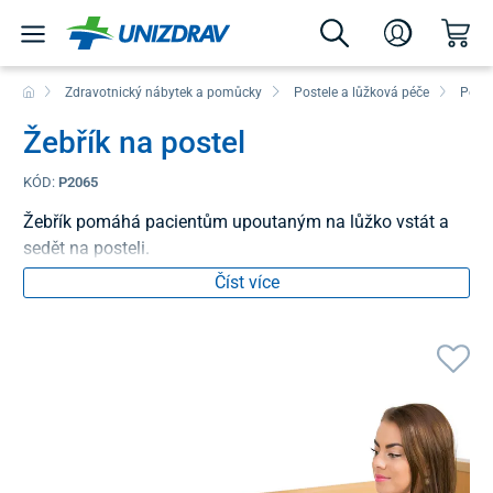
Zdravotnický nábytek a pomůcky
Postele a lůžková péče
Poloh
Žebřík na postel
KÓD:
P2065
Žebřík pomáhá pacientům upoutaným na lůžko vstát a
sedět na posteli.
Číst více