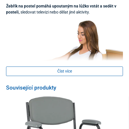
Žebřík na postel pomáhá upoutaným na lůžko vstát a sedět v
posteli,
sledovat televizi nebo dělat jiné aktivity.
Číst více
Související produkty
Žebřík
je vhodný
pro ležící pacienty a pro pacienty po úrazu
,
operaci kteří se nemohou sami posadit a vstát.
Pokud žebřík nepoužíváte, můžete si jej
odložit vedle sebe na