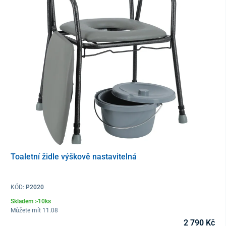
okraj postele.
Toaletní židle výškově nastavitelná
Připojitelná a vhodná pro jakýkoliv typ postele.
KÓD:
P2020
Skladem >10ks
Můžete mít 11.08
2 790 Kč