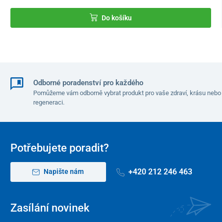
Do košíku
Odborné poradenství pro každého
Technické parametry:
Pomůžeme vám odborně vybrat produkt pro vaše zdraví, krásu nebo
regeneraci.
Nosnost
70 kg
Hmotnost
0,3 kg
Potřebujete poradit?
Délka žebříku
65 cm
+420 212 246 463
Napište nám
Šířka ruček
19 cm
Barva
biela
Zasílání novinek
Materiál
plast