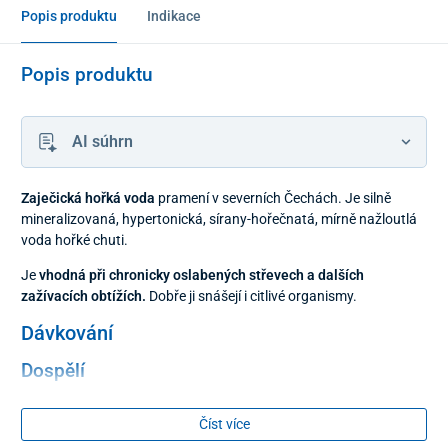
Popis produktu
Indikace
Popis produktu
AI súhrn
Zaječická hořká voda
pramení v severních Čechách. Je silně
mineralizovaná, hypertonická, sírany-hořečnatá, mírně nažloutlá
voda hořké chuti.
Je
vhodná při chronicky oslabených střevech a dalších
zažívacích obtížích.
Dobře ji snášejí i citlivé organismy.
Dávkování
Dospělí
0,1 až 0,4 litrů ráno na prázdný žaludek nebo večer před
Číst více
spaním. Užívání před spaním nezpůsobuje nežádoucí