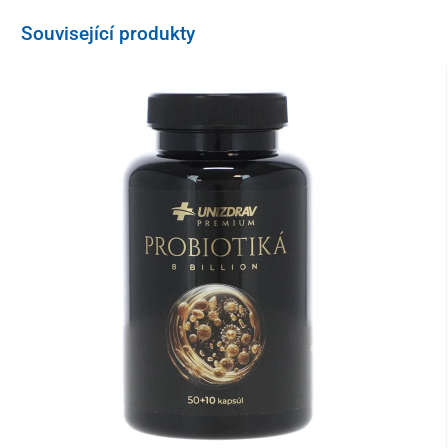
účinky, protože se nevytvoří plyny a vyprázdnění
následuje až následující ráno.
Související produkty
Děti a slabé osoby
plná polévková lžíce po jedné až dvou hodinách.
Obsah balení
0,5 l.