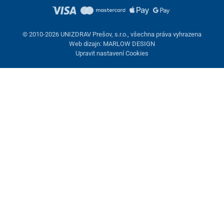
© 2010-2026 UNIZDRAV Prešov, s.r.o., všechna práva vyhrazena
Web dizajn: MARLOW DESIGN
Upravit nastavení Cookies
Nastavení cookies
Tyto stránky využívají cookies. Některé jsou nezbytné pro správné
fungování stránky, jiné můžeme používat jen s vaším souhlasem.
Máte možnost odmítnout volitelné cookies.
Odmietnuť.
Nezbytně nutné
Výkonnost
Marketingové cookies