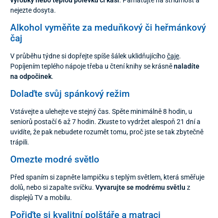
výrobky nebo teplou polévku či kaši
. Pamatujte na střídmost a
nejezte dosyta.
Alkohol vyměňte za meduňkový či heřmánkový
čaj
V průběhu týdne si dopřejte spíše šálek uklidňujícího
čaje
.
Popíjením teplého nápoje třeba u čtení knihy se krásně
naladíte
na odpočinek
.
Dolaďte svůj spánkový režim
Vstávejte a ulehejte ve stejný čas. Spěte minimálně 8 hodin, u
seniorů postačí 6 až 7 hodin. Zkuste to vydržet alespoň 21 dní a
uvidíte, že pak nebudete rozumět tomu, proč jste se tak zbytečně
trápili.
Omezte modré světlo
Před spaním si zapněte lampičku s teplým světlem, která směřuje
dolů, nebo si zapalte svíčku.
Vyvarujte se modrému světlu
z
displejů TV a mobilu.
Pořiďte si kvalitní polštáře a matraci