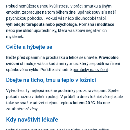
Pokud nemůžete usnou kvůli stresu v práci, smutku a jiným
emocím, zapracujte na tom během dne. Spánek souvisí s naší
psychickou pohodou. Pokud vás něco dlouhodobě trápí,
vyhledejte terapeuta nebo psychologa
. Pomáhá i
meditace
nebo jiné uklidňující techniky, která vás zbaví negativních
myšlenek.
Cvičte a hýbejte se
Běžte před spaním na procházku a lehce se unavte.
Pravidelné
cvičení
stimuluje váš cirkadiánní rytmus, který se podílí na řízení
spánkového cyklu. Pořiďte si vhodné
pomůcky na cvičení
.
Dbejte na ticho, tmu a teplo v ložnici
Vytvořte si ty nejlepší možné podmínky pro zdravé spaní. Spěte
pokud možno v tichém pokoji. V průběhu dne v ložnici větrejte, ale
také se snažte udržet stejnou teplotu
kolem 20 °C
. Na noc
zatáhněte závěsy.
Kdy navštívit lékaře