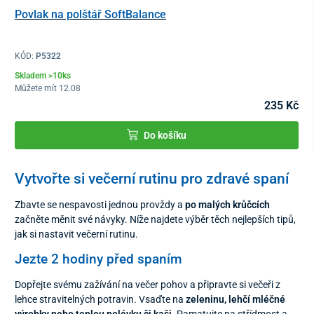
Povlak na polštář SoftBalance
KÓD:
P5322
Skladem >10ks
Můžete mít 12.08
235 Kč
Do košíku
Vytvořte si večerní rutinu pro zdravé spaní
Zbavte se nespavosti jednou provždy a
po malých krůčcích
začněte měnit své návyky. Níže najdete výběr těch nejlepších tipů,
jak si nastavit večerní rutinu.
Jezte 2 hodiny před spaním
Dopřejte svému zažívání na večer pohov a připravte si večeři z
lehce stravitelných potravin. Vsaďte na
zeleninu, lehčí mléčné