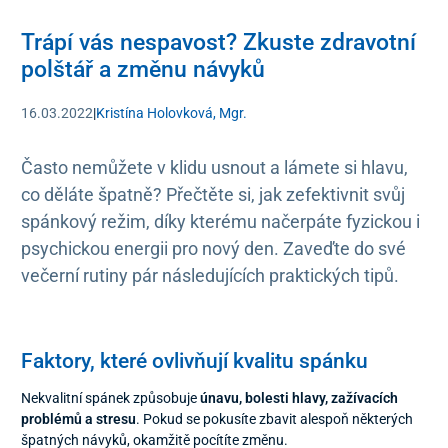
Trápí vás nespavost? Zkuste zdravotní
polštář a změnu návyků
16.03.2022
|
Kristína Holovková, Mgr.
Často nemůžete v klidu usnout a lámete si hlavu,
co děláte špatně? Přečtěte si, jak zefektivnit svůj
spánkový režim, díky kterému načerpáte fyzickou i
psychickou energii pro nový den. Zaveďte do své
večerní rutiny pár následujících praktických tipů.
Faktory, které ovlivňují kvalitu spánku
Nekvalitní spánek způsobuje
únavu, bolesti hlavy, zažívacích
problémů a stresu
. Pokud se pokusíte zbavit alespoň některých
špatných návyků, okamžitě pocítíte změnu.