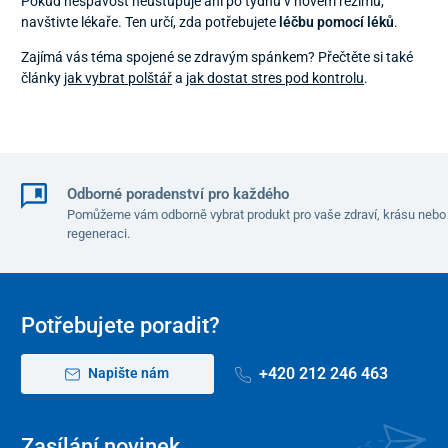
Pokud nespavost neustupuje ani po týdnu v novém režimu,
navštivte lékaře. Ten určí, zda potřebujete
léčbu pomocí léků
.
Zajímá vás téma spojené se zdravým spánkem? Přečtěte si také
články
jak vybrat polštář
a
jak dostat stres pod kontrolu
.
Odborné poradenství pro každého
Pomůžeme vám odborně vybrat produkt pro vaše zdraví, krásu nebo
regeneraci.
Potřebujete poradit?
+420 212 246 463
Napište nám
Zasílání novinek