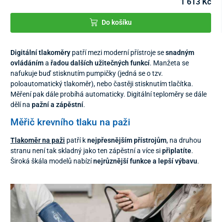
1 613 Kč
Do košíku
Digitální tlakoměry
patří mezi moderní přístroje se
snadným
ovládáním
a
řadou dalších užitečných funkcí
. Manžeta se
nafukuje buď stisknutím pumpičky (jedná se o tzv.
poloautomatický tlakoměr), nebo častěji stisknutím tlačítka.
Měření pak dále probíhá automaticky. Digitální teploměry se dále
dělí na
pažní a zápěstní
.
Měřič krevního tlaku na paži
Tlakoměr na paži
patří k
nejpřesnějším přístrojům
, na druhou
stranu není tak skladný jako ten zápěstní a více si
připlatíte
.
Široká škála modelů nabízí
nejrůznější funkce a lepší výbavu
.