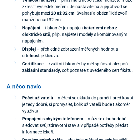
zkreslit výsledek měření. Je nastavitelná a její obvod se
pohybuje mezi
20 až 32 cm
. Svalnatí a obézní lidé zvolí
manžetu nad 32 cm.
Napájení
– tlakoměr je napájen
bateriemi nebo z
elektrické sítě
, příp. najdete i modely s kombinovaným
napájením.
Displej
– přehledné zobrazení měřených hodnot a
čitelnost
je klíčová.
Certifikace
– kvalitní tlakoměr by měl splňovat alespoň
základní standardy
, což poznáte z uvedeného certifikátu.
A něco navíc
Počet uživatelů
– měření se ukládá do paměti, před koupí
je tedy dobré, si promyslet, kolik uživatelů bude tlakoměr
využívat.
Propojení s chytrým telefonem
– můžete dlouhodobě
sledovat svůj zdravotní stav a v případě potřeby předat
informace lékaři.