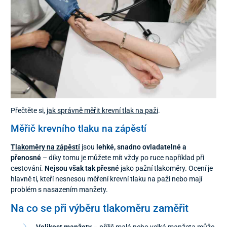
Přečtěte si,
jak správně měřit krevní tlak na paži
.
Měřič krevního tlaku na zápěstí
Tlakoměry na zápěstí
jsou
lehké, snadno ovladatelné a
přenosné
– díky tomu je můžete mít vždy po ruce například při
cestování.
Nejsou však tak přesné
jako pažní tlakoměry. Ocení je
hlavně ti, kteří nesnesou měření krevní tlaku na paži nebo mají
problém s nasazením manžety.
Na co se při výběru tlakoměru zaměřit
Velikost manžety
– příliš malá nebo velká manžeta může