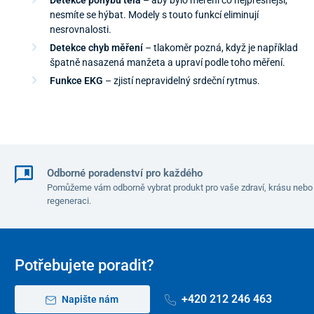
Detekce pohybu těla
– aby bylo měření co nejpřesnější,
nesmíte se hýbat. Modely s touto funkcí eliminují
nesrovnalosti.
Detekce chyb měření
– tlakoměr pozná, když je například
špatně nasazená manžeta a upraví podle toho měření.
Funkce EKG
– zjistí nepravidelný srdeční rytmus.
Odborné poradenství pro každého
Pomůžeme vám odborně vybrat produkt pro vaše zdraví, krásu nebo
regeneraci.
Potřebujete poradit?
+420 212 246 463
Napište nám