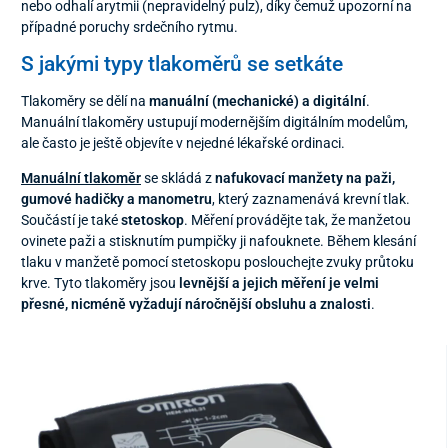
nebo odhalí arytmii (nepravidelný pulz), díky čemuž upozorní na
případné poruchy srdečního rytmu.
S jakými typy tlakoměrů se setkáte
Tlakoměry se dělí na
manuální (mechanické) a digitální
.
Manuální tlakoměry ustupují modernějším digitálním modelům,
ale často je ještě objevíte v nejedné lékařské ordinaci.
Manuální tlakoměr
se skládá z
nafukovací manžety na paži,
gumové hadičky a manometru
, který zaznamenává krevní tlak.
Součástí je také
stetoskop
. Měření provádějte tak, že manžetou
ovinete paži a stisknutím pumpičky ji nafouknete. Během klesání
tlaku v manžetě pomocí stetoskopu poslouchejte zvuky průtoku
krve. Tyto tlakoměry jsou
levnější a jejich měření je velmi
přesné, nicméně vyžadují náročnější obsluhu a znalosti
.