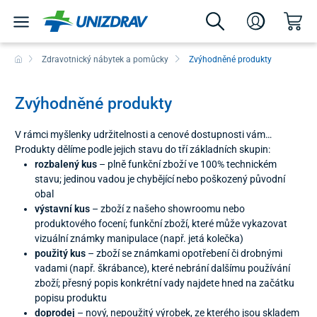
Zdravotnický nábytek a pomůcky
Zvýhodněné produkty
Zvýhodněné produkty
V rámci myšlenky udržitelnosti a cenové dostupnosti vám
přinášíme kategorii zvýhodněných zlevněných produktů. Jedná se
Produkty dělíme podle jejich stavu do tří základních skupin:
o doprodejové modely a zboží, které má poškozený vnější obal,
rozbalený kus
– plně funkční zboží ve 100% technickém
bylo vystavené, použité nebo má jinou vadu, o které vždy
stavu; jedinou vadou je chybějící nebo poškozený původní
transparentně informujeme hned v úvodu popisu produktu. Na
obal
rozdíl od běžného bazaru garantujeme technický stav každého
výstavní kus
– zboží z našeho showroomu nebo
kusu a platnou záruční dobu.
produktového focení; funkční zboží, které může vykazovat
vizuální známky manipulace (např. jetá kolečka)
použitý kus
– zboží se známkami opotřebení či drobnými
vadami (např. škrábance), které nebrání dalšímu používání
zboží; přesný popis konkrétní vady najdete hned na začátku
popisu produktu
doprodej
– nový, nepoužitý výrobek, ze kterého jsou skladem