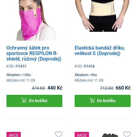
Ochranný šátek pro
Elastická bandáž dříku,
sportovce RESPILON R-
velikost S (Doprodej)
shield, růžový (Doprodej)
KÓD:
P5457
KÓD:
P5458
Skladem >10ks
Skladem >5ks
Můžete mít 11.08
Můžete mít 11.08
440 Kč
660 Kč
474 Kč
712 Kč
Do košíku
Do košíku
AKCE
AKCE