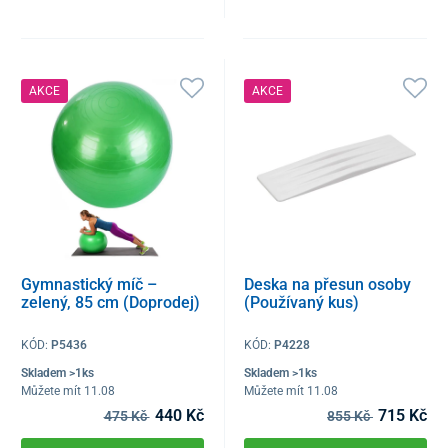
AKCE
AKCE
Gymnastický míč –
Deska na přesun osoby
zelený, 85 cm (Doprodej)
(Používaný kus)
KÓD:
P5436
KÓD:
P4228
Skladem >1ks
Skladem >1ks
Můžete mít 11.08
Můžete mít 11.08
440 Kč
715 Kč
475 Kč
855 Kč