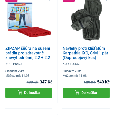
ZIPZAP šňůra na sušení
Návleky proti klíšťatům
prádla pro zdravotně
Karpathia IXO, S/M 1 pár
znevýhodněné, 2,2 + 2,2
(Doprodejový kus)
m zdarma (Doprodejový
KÓD:
P5423
KÓD:
P5432
kus)
Skladem >5ks
Skladem >5ks
Můžete mít 11.08
Můžete mít 11.08
347 Kč
540 Kč
430 Kč
620 Kč
Do košíku
Do košíku