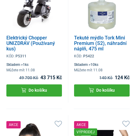
Elektrický Chopper
Tekuté mýdlo Tork Mini
UNIZDRAV (Používaný
Premium (S2), náhradní
kus)
náplň, 475 ml
(Doprodejový kus)
KÓD:
P5311
KÓD:
P5422
Skladem >1ks
Skladem >10ks
Můžete mít 11.08
Můžete mít 11.08
43 715 Kč
124 Kč
49 700 Kč
140 Kč
Do košíku
Do košíku
AKCE
AKCE
VÝPRODEJ