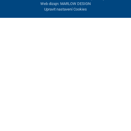
Web dizajn: MARLOW DESIGN
Upravit nastavení Cookies
Nastavení cookies
Tyto stránky využívají cookies. Některé jsou nezbytné pro správné
fungování stránky, jiné můžeme používat jen s vaším souhlasem.
Máte možnost odmítnout volitelné cookies.
Odmietnuť.
Nezbytně nutné
Výkonnost
Marketingové cookies
Přijmout vše
Spravovat nastavení
Uložit a zavřít