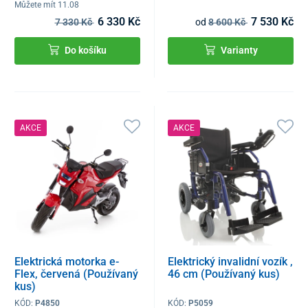
Můžete mít 11.08
6 330 Kč
7 530 Kč
7 330 Kč
od
8 600 Kč
Do košíku
Varianty
AKCE
AKCE
Elektrická motorka e-
Elektrický invalidní vozík ,
Flex, červená (Používaný
46 cm (Používaný kus)
kus)
KÓD:
P4850
KÓD:
P5059