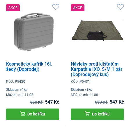
AKCE
AKCE
Kosmetický kufřík 16l,
Návleky proti klíšťatům
šedý (Doprodej)
Karpathia IXO, S/M 1 pár
(Doprodejový kus)
KÓD:
P5430
KÓD:
P5431
Skladem >1ks
Skladem >1ks
Můžete mít 11.08
Můžete mít 11.08
547 Kč
547 Kč
650 Kč
650 Kč
Do košíku
Do košíku