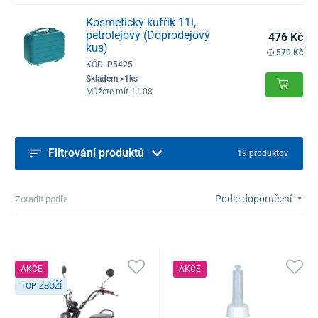
Kosmetický kufřík 11l,
petrolejový (Doprodejový
476 Kč
kus)
570 Kč
KÓD:
P5425
Skladem >1ks
Můžete mít 11.08
Filtrování produktů
19 produktov
Podle doporučení
Zoradit podľa
AKCE
AKCE
TOP ZBOŽÍ