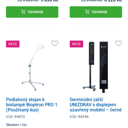
Varianty
Varianty
AKCE
AKCE
Podlahový stojan k
Germicidní zářič
biolampě Bioptron PRO 1
UNIZDRAV s displejem
(Používaný kus)
uzavřený mobilní – černé
provedení (Používaný
KÓD:
P4573
KÓD:
P4195
kus)
Skladem >1ks