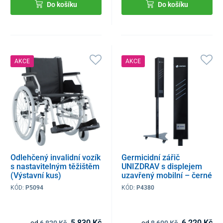
Do košíku
Do košíku
AKCE
AKCE
Odlehčený invalidní vozík
Germicidní zářič
s nastavitelným těžištěm
UNIZDRAV s displejem
(Výstavní kus)
uzavřený mobilní – černé
provedení (Používaný
KÓD:
P5094
KÓD:
P4380
kus)
5 830 Kč
6 220 Kč
od
6 820 Kč
od
8 600 Kč