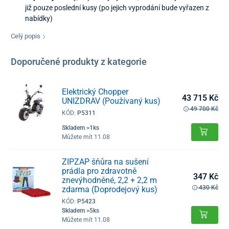
již pouze poslední kusy (po jejich vyprodání bude vyřazen z
nabídky)
Celý popis
Doporučené produkty z kategorie
Elektrický Chopper
43 715 Kč
UNIZDRAV (Používaný kus)
49 700 Kč
KÓD:
P5311
Skladem >1ks
Můžete mít 11.08
ZIPZAP šňůra na sušení
prádla pro zdravotně
347 Kč
znevýhodněné, 2,2 + 2,2 m
430 Kč
zdarma (Doprodejový kus)
KÓD:
P5423
Skladem >5ks
Můžete mít 11.08