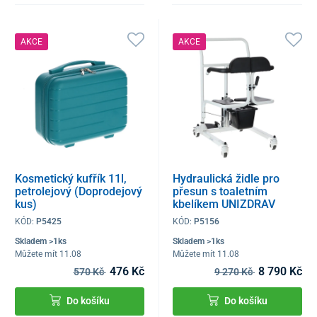
AKCE
AKCE
Kosmetický kufřík 11l,
Hydraulická židle pro
petrolejový (Doprodejový
přesun s toaletním
kus)
kbelíkem UNIZDRAV
(Výstavní kus)
KÓD:
P5425
KÓD:
P5156
Skladem >1ks
Skladem >1ks
Můžete mít 11.08
Můžete mít 11.08
476 Kč
8 790 Kč
570 Kč
9 270 Kč
Do košíku
Do košíku