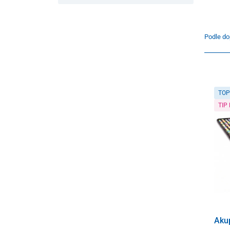
Podle do
TOP
TIP
Aku