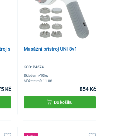
roj s
Masážní přístroj UNI 8v1
KÓD:
P4674
Skladem >10ks
Můžete mít 11.08
75 Kč
854 Kč
Do košíku