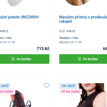
ážní pistole UNIZDRAV
Masážní přístroj s prodlou
rukojetí
P4672
KÓD:
P4675
dem >10ks
Skladem >10ks
e mít 11.08
Můžete mít 11.08
715 Kč
6
Do košíku
Do košíku
 ZBOŽÍ
TOP ZBOŽÍ
 NA DÁREK
TIP NA DÁREK