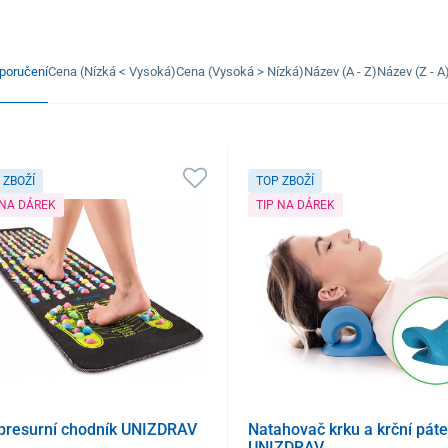
poručení
Cena (Nízká < Vysoká)
Cena (Vysoká > Nízká)
Název (A - Z)
Název (Z - A
 ZBOŽÍ
TOP ZBOŽÍ
 NA DÁREK
TIP NA DÁREK
presurní chodník UNIZDRAV
Natahovač krku a krční páte
UNIZDRAV