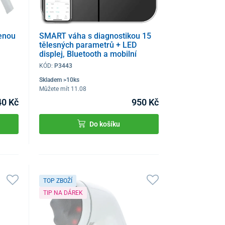
ženou
SMART váha s diagnostikou 15
tělesných parametrů + LED
displej, Bluetooth a mobilní
aplikace
KÓD:
P3443
Skladem >10ks
Můžete mít 11.08
40 Kč
950 Kč
Do košíku
TOP ZBOŽÍ
TIP NA DÁREK