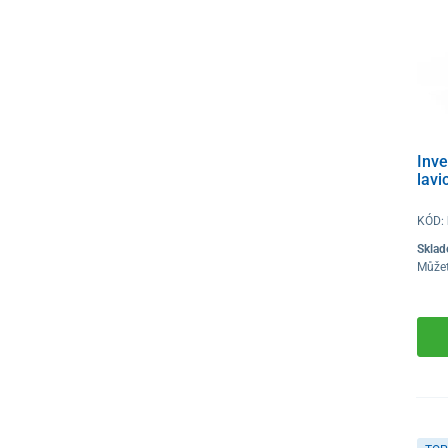
Inve
lavi
KÓD:
Skla
Můžet