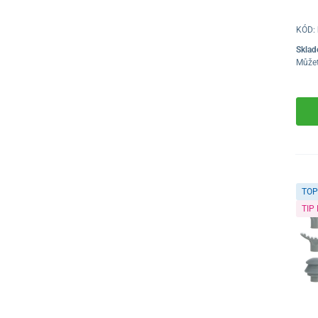
KÓD:
Skla
Můžet
TOP
TIP