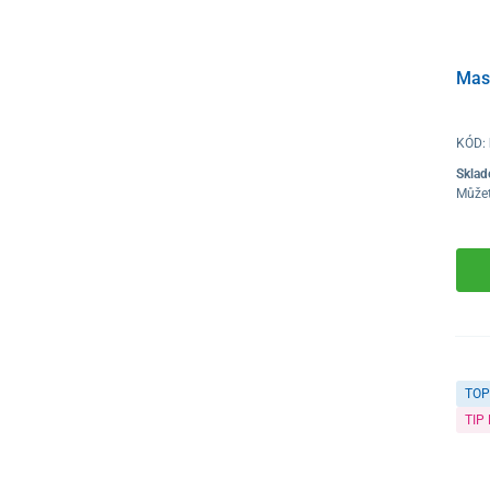
Mas
KÓD:
Skla
Můžet
TOP
TIP