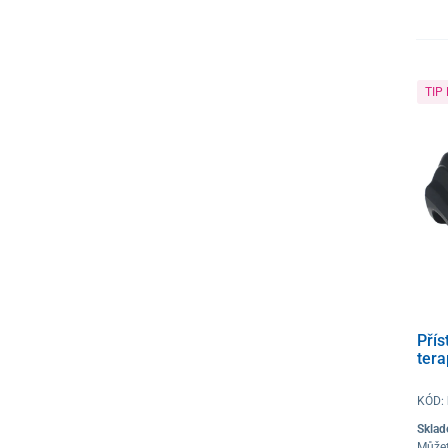
TIP
Přís
tera
KÓD:
Skla
Můžet