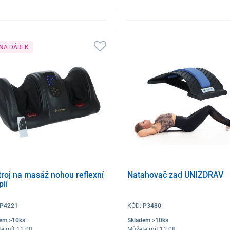
 NA DÁREK
troj na masáž nohou reflexní
Natahovač zad UNIZDRAV
pií
P4221
KÓD:
P3480
dem >10ks
Skladem >10ks
e mít 11.08
Můžete mít 11.08