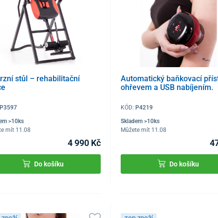
rzní stůl – rehabilitační
Automatický baňkovací příst
ce
ohřevem a USB nabíjením.
P3597
KÓD:
P4219
dem >10ks
Skladem >10ks
e mít 11.08
Můžete mít 11.08
4 990 Kč
4
Do košíku
Do košíku