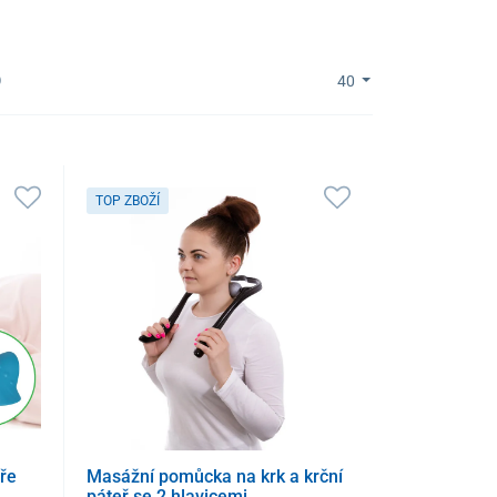
)
40
TOP ZBOŽÍ
ře
Masážní pomůcka na krk a krční
páteř se 2 hlavicemi