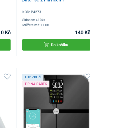
KÓD:
P4273
Skladem >10ks
Můžete mít 11.08
10 Kč
140 Kč
Do košíku
TOP ZBOŽÍ
TIP NA DÁREK