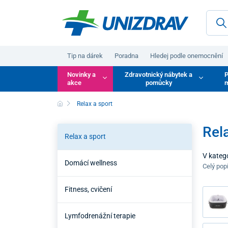
Tip na dárek
Poradna
Hledej podle onemocnění
Novinky a
Zdravotnický nábytek a
P
akce
pomůcky
m
Relax a sport
Rela
Relax a sport
V katego
Domácí wellness
wellness
Celý pop
podpoří 
Fitness, cvičení
Lymfodrenážní terapie