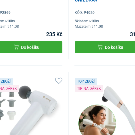
P2869
KÓD:
P4020
dem >10ks
Skladem >10ks
e mít 11.08
Můžete mít 11.08
235 Kč
3
Do košíku
Do košíku
 ZBOŽÍ
TOP ZBOŽÍ
 NA DÁREK
TIP NA DÁREK