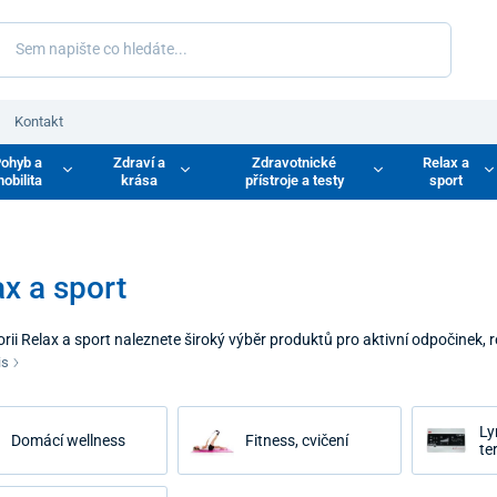
Kontakt
ohyb a
Zdraví a
Zdravotnické
Relax a
obilita
krása
přístroje a testy
sport
x a sport
rii Relax a sport naleznete široký výběr produktů pro aktivní odpočinek, r
 zónu nebo domácí fitness prostředí, kde můžete pravidelně cvičit, uvolnit
is
zdravý pohyb, regeneraci svalů i celkovou pohodu těla.
Ly
Domácí wellness
Fitness, cvičení
te