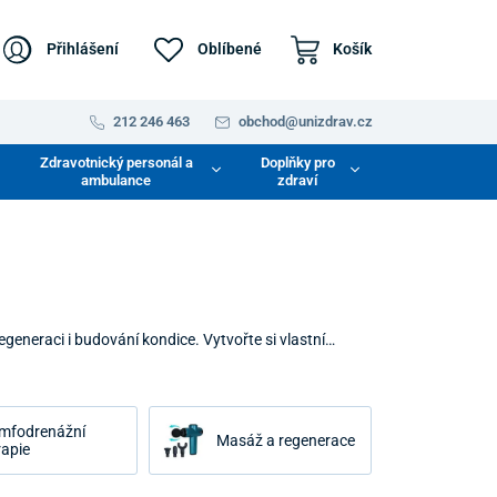
Přihlášení
Oblíbené
Košík
212 246 463
obchod@unizdrav.cz
Zdravotnický personál a
Doplňky pro
ambulance
zdraví
egeneraci i budování kondice. Vytvořte si vlastní
 napětí a načerpat novou energii. Objevte řešení, která
mfodrenážní
Masáž a regenerace
rapie