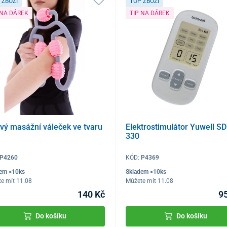
 ZBOŽÍ
TOP ZBOŽÍ
 NA DÁREK
TIP NA DÁREK
vý masážní váleček ve tvaru
Elektrostimulátor Yuwell SD
330
P4260
KÓD:
P4369
dem >10ks
Skladem >10ks
e mít 11.08
Můžete mít 11.08
140 Kč
9
Do košíku
Do košíku