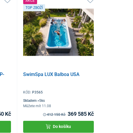
AKCE
TOP ZBOŽÍ
P-
SwimSpa LUX Balboa USA
KÓD:
P3565
Skladem >5ks
Můžete mít 11.08
50 Kč
369 585 Kč
412 150 Kč
Do košíku