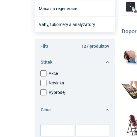
Masáž a regenerace
Váhy, tukoměry a analyzátory
Dopor
Filtr
127 produktov
Štítek
Akce
Novinka
Výprodej
Cena
-