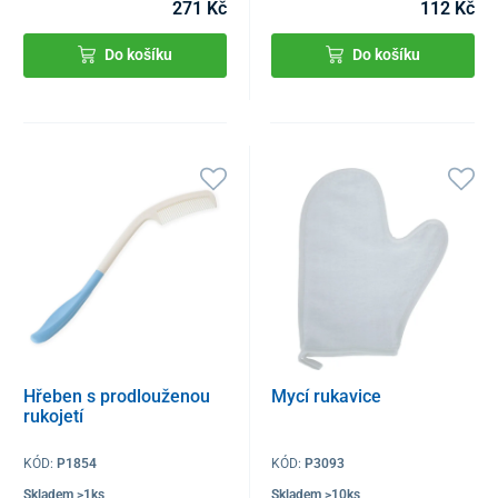
271 Kč
112 Kč
Do košíku
Do košíku
Hřeben s prodlouženou
Mycí rukavice
rukojetí
KÓD:
P1854
KÓD:
P3093
Skladem >1ks
Skladem >10ks