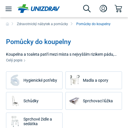
Zdravotnický nábytek a pomůcky
Pomůcky do koupelny
Pomůcky do koupelny
Koupelna a toaleta patří mezi místa s nejvyšším rizikem pádu,
zejména pro seniory a osoby se sníženou mobilitou. Pomůcky do
Celý popis
koupelny jsou navrženy tak, aby toto riziko minimalizovaly a
umožnily uživatelům provádět osobní hygienu důstojně, bezpečně
as co největší mírou samostatnosti. Kvalitní vybavení přeměňuje
Hygienické potřeby
Madla a opory
běžnou koupelnu na bezbariérový prostor, který šetří síly pacienta
a usnadňuje práci pečovatelům.
Schůdky
Sprchovací lůžka
Sprchové židle a
sedátka