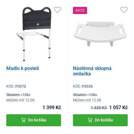
AKCE
Madlo k posteli
Nástěnná sklopná
sedačka
KÓD:
P3072
KÓD:
P2036
Skladem >10ks
Skladem >10ks
Můžete mít 12.08
Můžete mít 12.08
1 399 Kč
1 057 Kč
1 430 Kč
Do košíku
Do košíku