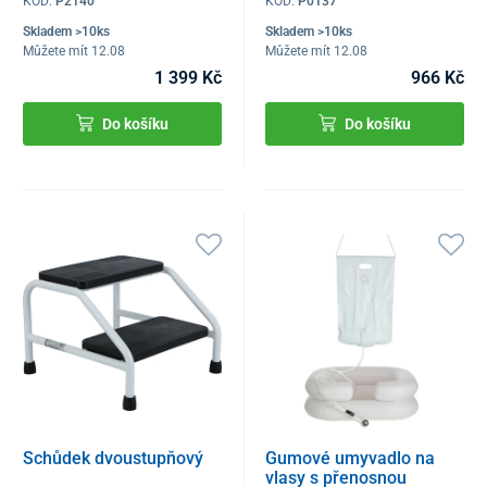
KÓD:
P2140
KÓD:
P0137
Skladem >10ks
Skladem >10ks
Můžete mít 12.08
Můžete mít 12.08
1 399 Kč
966 Kč
Do košíku
Do košíku
Schůdek dvoustupňový
Gumové umyvadlo na
vlasy s přenosnou