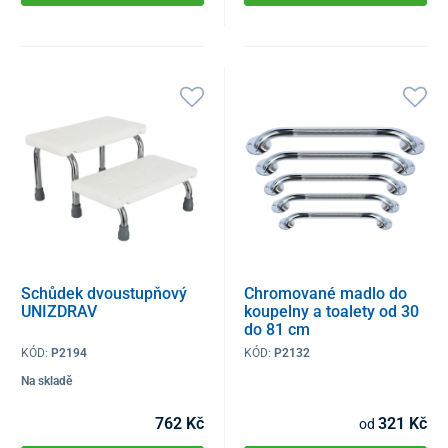
Schůdek dvoustupňový
Chromované madlo do
UNIZDRAV
koupelny a toalety od 30
do 81 cm
KÓD:
P2194
KÓD:
P2132
Na skladě
762 Kč
321 Kč
od