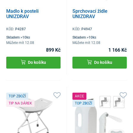
Madlo k posteli
Sprchovací židle
UNIZDRAV
UNIZDRAV
KÓD:
P4287
KÓD:
P4947
Skladem >10ks
Skladem >10ks
Můžete mít 12.08
Můžete mít 12.08
899 Kč
1 166 Kč
Do košíku
Do košíku
TOP ZBOŽÍ
AKCE
TIP NA DÁREK
TOP ZBOŽÍ