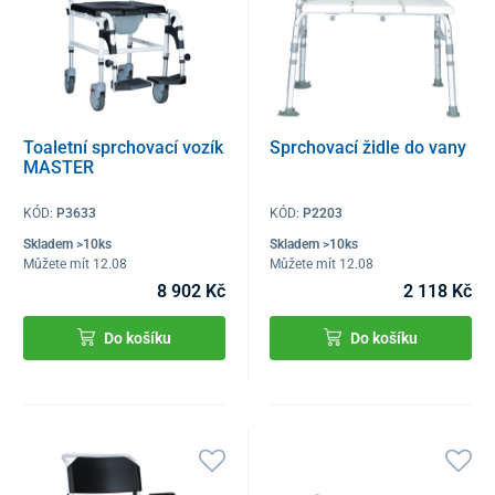
Toaletní sprchovací vozík
Sprchovací židle do vany
MASTER
KÓD:
P3633
KÓD:
P2203
Skladem >10ks
Skladem >10ks
Můžete mít 12.08
Můžete mít 12.08
8 902 Kč
2 118 Kč
Do košíku
Do košíku