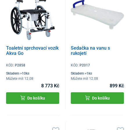
Toaletní sprchovací vozík
Sedačka na vanu s
Akva Go
rukojetí
KÓD:
P2858
KÓD:
P2017
Skladem >10ks
Skladem >1ks
Můžete mít 12.08
Můžete mít 12.08
8 773 Kč
899 Kč
Do košíku
Do košíku