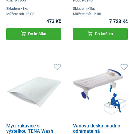
KÓD:
P1855
KÓD:
P0145
Skladem >1ks
Skladem >1ks
Můžete mít 12.08
Můžete mít 12.08
473 Kč
7 723 Kč
Do košíku
Do košíku
Mycí rukavice s
Vanová deska snadno
výstelkou TENA Wash
odnímatelná