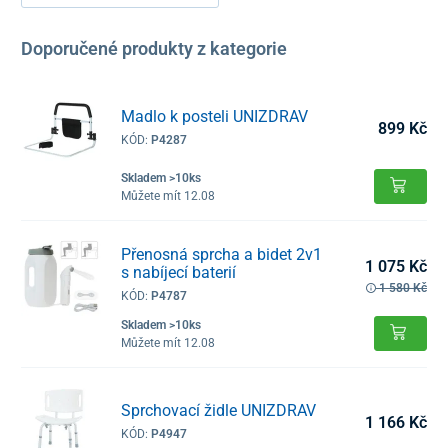
Doporučené produkty z kategorie
Madlo k posteli UNIZDRAV
899 Kč
KÓD:
P4287
Skladem >10ks
Můžete mít 12.08
Přenosná sprcha a bidet 2v1
1 075 Kč
s nabíjecí baterií
1 580 Kč
KÓD:
P4787
Skladem >10ks
Můžete mít 12.08
Sprchovací židle UNIZDRAV
1 166 Kč
KÓD:
P4947