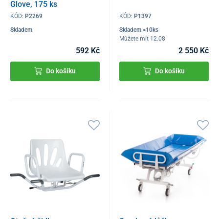
Glove, 175 ks
KÓD:
P2269
KÓD:
P1397
Skladem
Skladem >10ks
Můžete mít 12.08
592 Kč
2 550 Kč
Do košíku
Do košíku