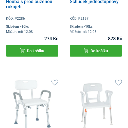
Houba s prodlouženou
Schůdek jednostupňový
rukojetí
KÓD:
P2286
KÓD:
P2197
Skladem >10ks
Skladem >10ks
Můžete mít 12.08
Můžete mít 12.08
274 Kč
878 Kč
Do košíku
Do košíku