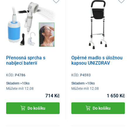
Přenosná sprcha s
Opěrné madlo s úložnou
nabíjecí baterií
kapsou UNIZDRAV
KÓD:
P4786
KÓD:
P4593
Skladem >10ks
Skladem >10ks
Můžete mít 12.08
Můžete mít 12.08
714 Kč
1 650 Kč
Do košíku
Do košíku