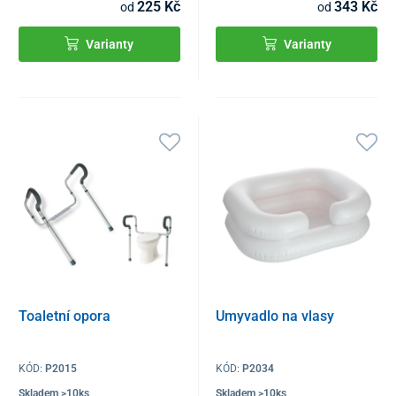
225 Kč
343 Kč
od
od
Varianty
Varianty
Toaletní opora
Umyvadlo na vlasy
KÓD:
P2015
KÓD:
P2034
Skladem >10ks
Skladem >10ks