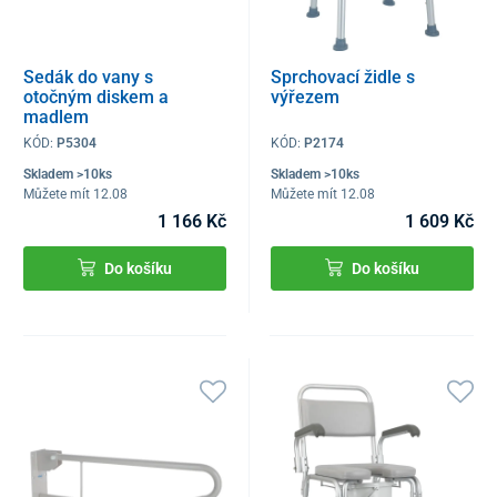
Sedák do vany s
Sprchovací židle s
otočným diskem a
výřezem
madlem
KÓD:
P5304
KÓD:
P2174
Skladem >10ks
Skladem >10ks
Můžete mít 12.08
Můžete mít 12.08
1 166 Kč
1 609 Kč
Do košíku
Do košíku