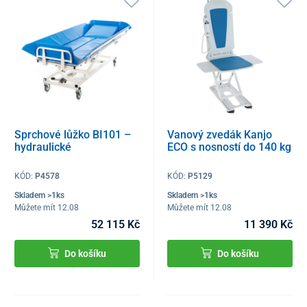
Sprchové lůžko BI101 –
Vanový zvedák Kanjo
hydraulické
ECO s nosností do 140 kg
KÓD:
P4578
KÓD:
P5129
Skladem >1ks
Skladem >1ks
Můžete mít 12.08
Můžete mít 12.08
52 115 Kč
11 390 Kč
Do košíku
Do košíku