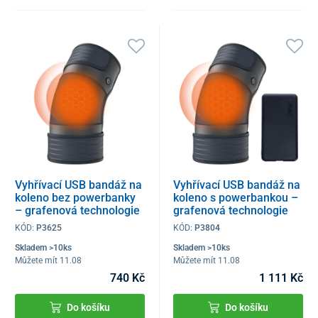
Vyhřívací USB bandáž na
Vyhřívací USB bandáž na
koleno bez powerbanky
koleno s powerbankou –
– grafenová technologie
grafenová technologie
KÓD:
P3625
KÓD:
P3804
Skladem >10ks
Skladem >10ks
Můžete mít 11.08
Můžete mít 11.08
740 Kč
1 111 Kč
Do košíku
Do košíku