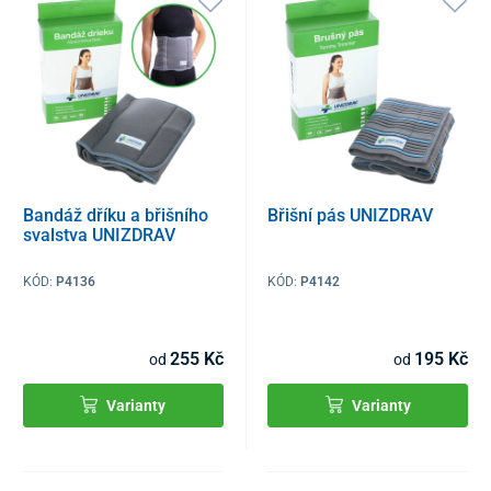
Bandáž dříku a břišního
Břišní pás UNIZDRAV
svalstva UNIZDRAV
KÓD:
P4136
KÓD:
P4142
255 Kč
195 Kč
od
od
Varianty
Varianty