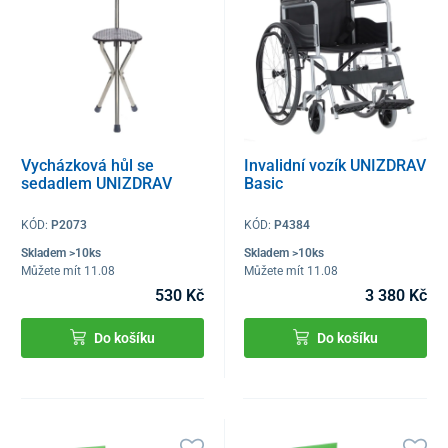
Vycházková hůl se
Invalidní vozík UNIZDRAV
sedadlem UNIZDRAV
Basic
KÓD:
P2073
KÓD:
P4384
Skladem >10ks
Skladem >10ks
Můžete mít 11.08
Můžete mít 11.08
530 Kč
3 380 Kč
Do košíku
Do košíku