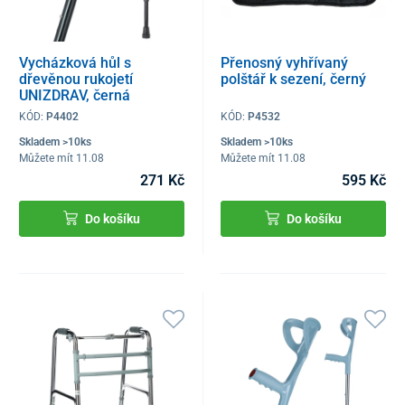
Vycházková hůl s
Přenosný vyhřívaný
dřevěnou rukojetí
polštář k sezení, černý
UNIZDRAV, černá
KÓD:
P4402
KÓD:
P4532
Skladem >10ks
Skladem >10ks
Můžete mít 11.08
Můžete mít 11.08
271 Kč
595 Kč
Do košíku
Do košíku