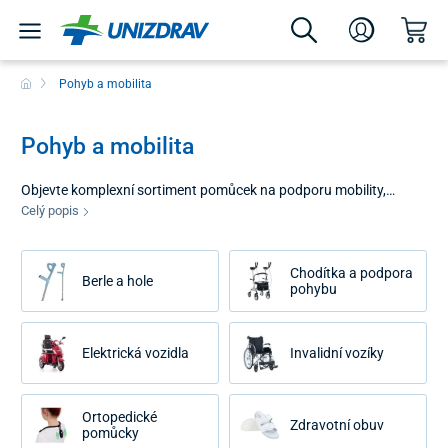
Pohyb a mobilita
Pohyb a mobilita
Objevte komplexní sortiment pomůcek na podporu mobility,
stability a samostatnosti pri každodennom pohybe. Ponúkame
Celý popis
riešenia vhodné pre profesionálne zdravotnícke prostredie aj
domácu starostlivosť, ktoré pomáhajú zvyšovať bezpečnosť,
Chodítka a podpora
zmierňovať bolesť a podporovať väčšiu nezávislosť pri bežných
Berle a hole
pohybu
aktivitách.
Elektrická vozidla
Invalidní vozíky
Ortopedické
Zdravotní obuv
pomůcky