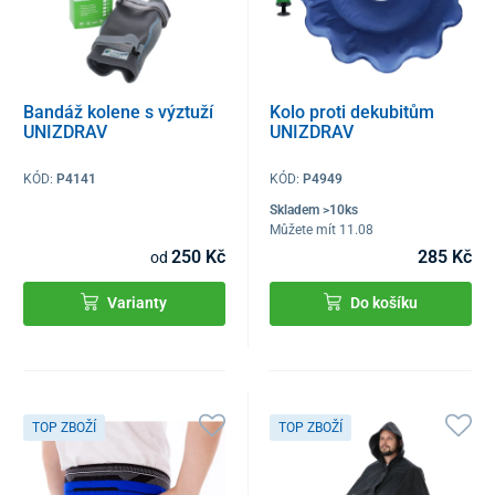
Bandáž kolene s výztuží
Kolo proti dekubitům
UNIZDRAV
UNIZDRAV
KÓD:
P4141
KÓD:
P4949
Skladem >10ks
Můžete mít 11.08
250 Kč
285 Kč
od
Varianty
Do košíku
TOP ZBOŽÍ
TOP ZBOŽÍ