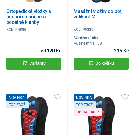
Ortopedické vložky s
Masážní vložky do bot,
podporou příčné a
velikost M
podélné klenby
KÓD:
P4886
KÓD:
P5339
Skladem >10ks
Můžete mít 11.08
120 Kč
235 Kč
od
Varianty
Do košíku
NOVINKA
NOVINKA
TOP ZBOŽÍ
TOP ZBOŽÍ
TIP NA DÁREK