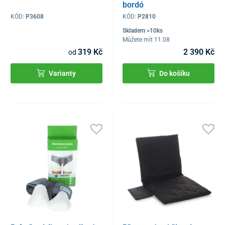
bordó
KÓD:
P3608
KÓD:
P2810
Skladem >10ks
Můžete mít 11.08
319 Kč
2 390 Kč
od
Varianty
Do košíku