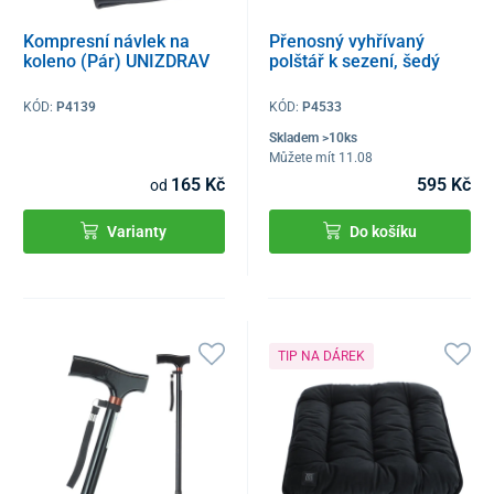
Kompresní návlek na
Přenosný vyhřívaný
koleno (Pár) UNIZDRAV
polštář k sezení, šedý
KÓD:
P4139
KÓD:
P4533
Skladem >10ks
Můžete mít 11.08
165 Kč
595 Kč
od
Varianty
Do košíku
TIP NA DÁREK