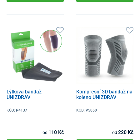
Lýtková bandáž
Kompresní 3D bandáž na
UNIZDRAV
koleno UNIZDRAV
KÓD:
P4137
KÓD:
P5050
110 Kč
220 Kč
od
od