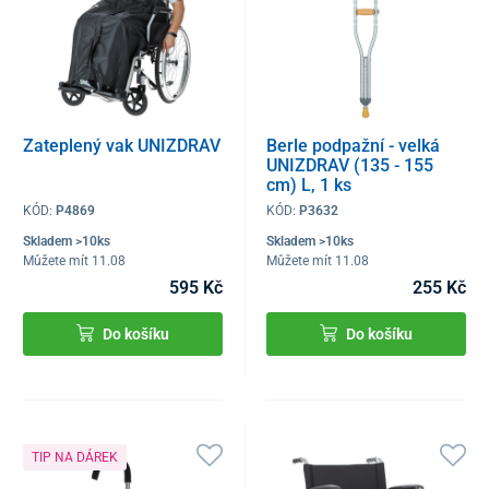
Zateplený vak UNIZDRAV
Berle podpažní - velká
UNIZDRAV (135 - 155
cm) L, 1 ks
KÓD:
P4869
KÓD:
P3632
Skladem >10ks
Skladem >10ks
Můžete mít 11.08
Můžete mít 11.08
595 Kč
255 Kč
Do košíku
Do košíku
TIP NA DÁREK