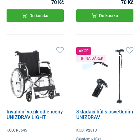
70 Kč
70 Kč
Do košíku
Do košíku
AKCE
TIP NA DÁREK
Invalidní vozík odlehčený
Skládací hůl s osvětlením
UNIZDRAV LIGHT
UNIZDRAV
KÓD:
P3645
KÓD:
P2813
Skladem >10ks