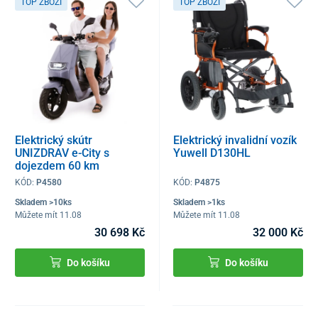
TOP ZBOŽÍ
TOP ZBOŽÍ
Elektrický skútr
Elektrický invalidní vozík
UNIZDRAV e-City s
Yuwell D130HL
dojezdem 60 km
KÓD:
P4580
KÓD:
P4875
Skladem >10ks
Skladem >1ks
Můžete mít 11.08
Můžete mít 11.08
30 698 Kč
32 000 Kč
Do košíku
Do košíku