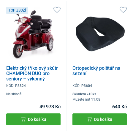
TOP ZBOŽÍ
Elektrický tříkolový skútr
Ortopedický polštář na
CHAMPION DUO pro
sezení
seniory – výkonný
1000W motor
KÓD:
P3824
KÓD:
P3604
Na skladě
Skladem >10ks
Můžete mít 11.08
49 973 Kč
640 Kč
Do košíku
Do košíku