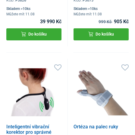
KÓD:
P3826
KÓD:
P3075
Skladem >10ks
Skladem >10ks
Můžete mít 11.08
Můžete mít 11.08
39 990 Kč
905 Kč
999 Kč
Do košíku
Do košíku
Inteligentní vibrační
Ortéza na palec ruky
korektor pro správné