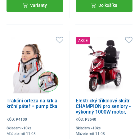
Varianty
Do košíku
AKCE
Trakční ortéza na krk a
Elektrický tříkolový skútr
krční páteř + pumpička
CHAMPION pro seniory -
výkonný 1000W motor,
červený
KÓD:
P4100
KÓD:
P3540
Skladem >10ks
Skladem >10ks
Můžete mít 11.08
Můžete mít 11.08