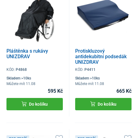
Pláštěnka s rukávy
Protiskluzový
UNIZDRAV
antidekubitní podsedák
UNIZDRAV
KÓD:
P4868
KÓD:
P4411
Skladem >10ks
Skladem >10ks
Můžete mít 11.08
Můžete mít 11.08
595 Kč
665 Kč
Do košíku
Do košíku