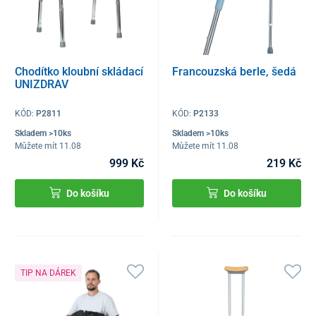
Chodítko kloubní skládací
Francouzská berle, šedá
UNIZDRAV
KÓD:
P2811
KÓD:
P2133
Skladem >10ks
Skladem >10ks
Můžete mít 11.08
Můžete mít 11.08
999 Kč
219 Kč
Do košíku
Do košíku
TIP NA DÁREK