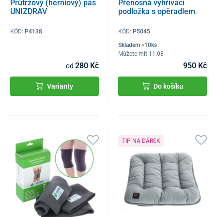
Průtržový (herniový) pás
Přenosná vyhřívací
UNIZDRAV
podložka s opěradlem
KÓD:
P4138
KÓD:
P5045
Skladem >10ks
Můžete mít 11.08
280 Kč
950 Kč
od
Varianty
Do košíku
TIP NA DÁREK