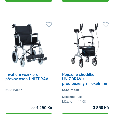
Invalidní vozík pro
Pojízdné chodítko
převoz osob UNIZDRAV
UNIZDRAV s
prodlouženými loketními
opěrkami
KÓD:
P3647
KÓD:
P4680
Skladem >10ks
Můžete mít 11.08
4 260 Kč
3 850 Kč
od