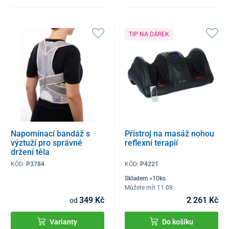
TIP NA DÁREK
Napomínací bandáž s
Přístroj na masáž nohou
výztuží pro správné
reflexní terapií
držení těla
KÓD:
P3784
KÓD:
P4221
Skladem >10ks
Můžete mít 11.08
349 Kč
2 261 Kč
od
Varianty
Do košíku