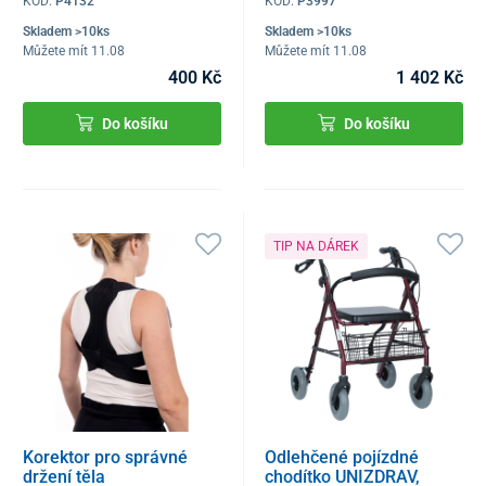
KÓD:
P4132
KÓD:
P3997
Skladem >10ks
Skladem >10ks
Můžete mít 11.08
Můžete mít 11.08
400 Kč
1 402 Kč
Do košíku
Do košíku
TIP NA DÁREK
Korektor pro správné
Odlehčené pojízdné
držení těla
chodítko UNIZDRAV,