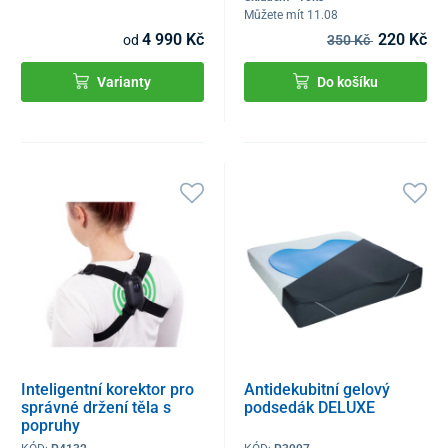
Můžete mít 11.08
4 990 Kč
220 Kč
od
350 Kč
Varianty
Do košíku
Inteligentní korektor pro
Antidekubitní gelový
správné držení těla s
podsedák DELUXE
popruhy