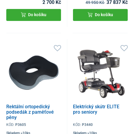
2 700 Kč
37 837 Kč
49 950 Kč
Do košíku
Do košíku
Rektální ortopedický
Elektrický skútr ELITE
podsedák z paměťové
pro seniory
pěny
KÓD:
P3605
KÓD:
P3440
Skladem >10ks
Skladem >10ks