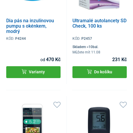
Dia pás na inzulínovou
Ultramalé autolancety SD
pumpu s okénkem,
Check, 100 ks
modrý
KÓD:
P4244
KÓD:
P2457
Skladem >10bal.
Můžete mít 11.08
470 Kč
231 Kč
od
Varianty
Do košíku