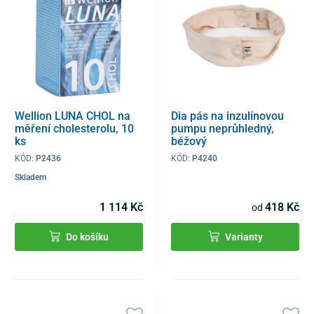
Wellion LUNA CHOL na
Dia pás na inzulínovou
měření cholesterolu, 10
pumpu neprůhledný,
ks
béžový
KÓD:
P2436
KÓD:
P4240
Skladem
1 114 Kč
418 Kč
od
Do košíku
Varianty