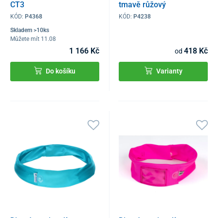
CT3
tmavě růžový
KÓD:
P4368
KÓD:
P4238
Skladem >10ks
Můžete mít 11.08
1 166 Kč
418 Kč
od
Do košíku
Varianty