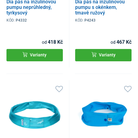
Dia pás na inzulínovou
Dia pás na inzulínovou
pumpu neprůhledný,
pumpu s okénkem,
tyrkysový
tmavě ružový
KÓD:
P4332
KÓD:
P4243
418 Kč
467 Kč
od
od
Varianty
Varianty