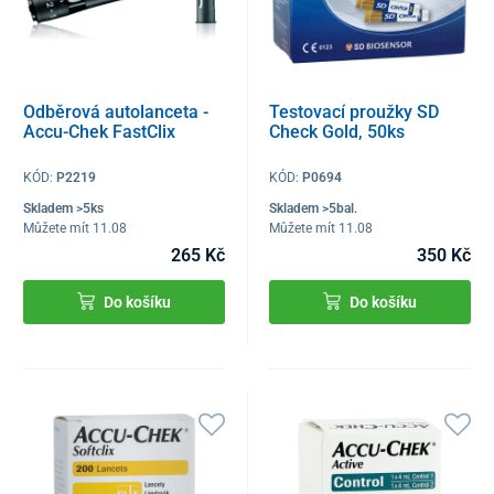
Odběrová autolanceta -
Testovací proužky SD
Accu-Chek FastClix
Check Gold, 50ks
KÓD:
P2219
KÓD:
P0694
Skladem >5ks
Skladem >5bal.
Můžete mít 11.08
Můžete mít 11.08
265 Kč
350 Kč
Do košíku
Do košíku