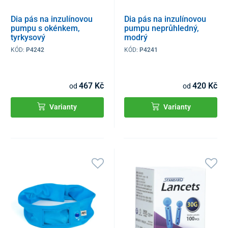
Dia pás na inzulínovou
Dia pás na inzulínovou
pumpu s okénkem,
pumpu neprůhledný,
tyrkysový
modrý
KÓD:
P4242
KÓD:
P4241
467 Kč
420 Kč
od
od
Varianty
Varianty