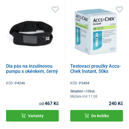
Dia pás na inzulínovou
Testovací proužky Accu-
pumpu s okénkem, černý
Chek Instant, 50ks
KÓD:
P4246
KÓD:
P3404
Skladem >10bal.
Můžete mít 11.08
467 Kč
240 Kč
od
Varianty
Do košíku