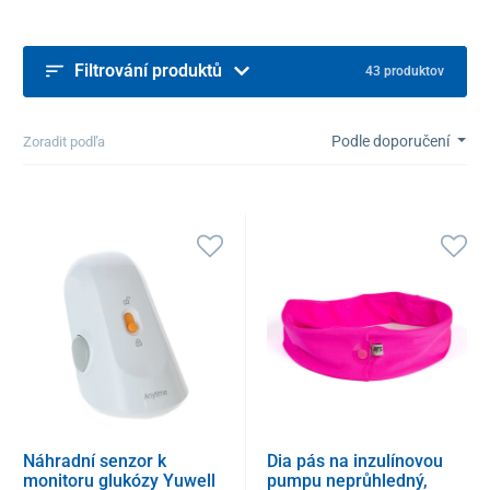
Filtrování produktů
43 produktov
Podle doporučení
Zoradit podľa
Náhradní senzor k
Dia pás na inzulínovou
monitoru glukózy Yuwell
pumpu neprůhledný,