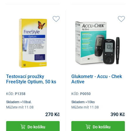
Testovací proužky
Glukometr - Accu - Chek
FreeStyle Optium, 50 ks
Active
KÓD:
P1358
KÓD:
P0050
Skladem >10bal.
Skladem >10ks
Můžete mít 11.08
Můžete mít 11.08
270 Kč
390 Kč
Do košíku
Do košíku