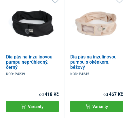
Dia pás na inzulínovou
Dia pás na inzulínovou
pumpu neprůhledný,
pumpu s okénkem,
černý
béžový
KÓD:
P4239
KÓD:
P4245
418 Kč
467 Kč
od
od
Varianty
Varianty