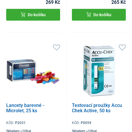
269 Kč
265 Kč
Do košíku
Do košíku
Lancety barevné -
Testovací proužky Accu
Microlet, 25 ks
Chek Active, 50 ks
KÓD:
P2031
KÓD:
P0059
Skladem >10bal.
Skladem >10bal.