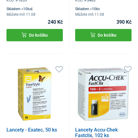
KÓD:
P1055
KÓD:
P3403
Skladem >10bal.
Skladem >10ks
Můžete mít 11.08
Můžete mít 11.08
240 Kč
390 Kč
Do košíku
Do košíku
Lancety - Exatec, 50 ks
Lancety Accu-Chek
Fastclix, 102 ks