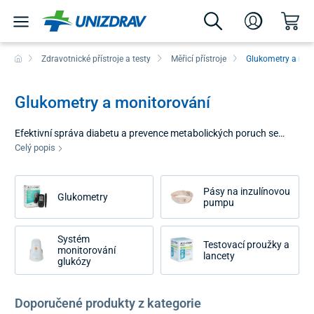
Zdravotnické přístroje a testy
Měřicí přístroje
Glukometry a mon
Glukometry a monitorování
Efektivní správa diabetu a prevence metabolických poruch se
dnes opírá o precizní techniku ​​a komfort uživatele. Sortiment v
Celý popis
kategorii glukometry a monitorování glukózy přináší ucelený
výběr nástrojů pro sledování glykémie, které vyhovují různým a
Pásy na inzulínovou
potřebám. Ať už hledáte tradiční metody s vysokou přesností
Glukometry
pumpu
nebo vás zajímají nejnovější trendy v podobě neinvazivního
měření, u nás si zaručeně vyberete.
Systém
Testovací proužky a
monitorování
lancety
glukózy
Doporučené produkty z kategorie