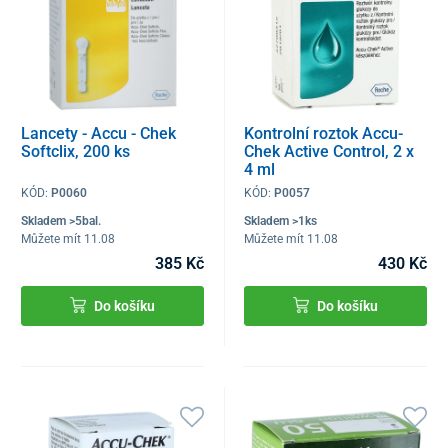
Lancety - Accu - Chek
Kontrolní roztok Accu-
Softclix, 200 ks
Chek Active Control, 2 x
4 ml
KÓD:
P0060
KÓD:
P0057
Skladem >5bal.
Skladem >1ks
Můžete mít 11.08
Můžete mít 11.08
385 Kč
430 Kč
Do košíku
Do košíku