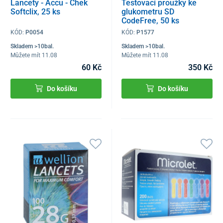
Lancety - Accu - Chek
Testovací proužky ke
Softclix, 25 ks
glukometru SD
CodeFree, 50 ks
KÓD:
P0054
KÓD:
P1577
Skladem >10bal.
Skladem >10bal.
Můžete mít 11.08
Můžete mít 11.08
60 Kč
350 Kč
Do košíku
Do košíku