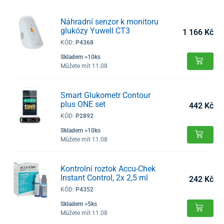
Náhradní senzor k monitoru
glukózy Yuwell CT3
1 166 Kč
KÓD:
P4368
Skladem >10ks
Můžete mít 11.08
Smart Glukometr Contour
plus ONE set
442 Kč
KÓD:
P2892
Skladem >10ks
Můžete mít 11.08
Kontrolní roztok Accu-Chek
Instant Control, 2x 2,5 ml
242 Kč
KÓD:
P4352
Skladem >5ks
Můžete mít 11.08