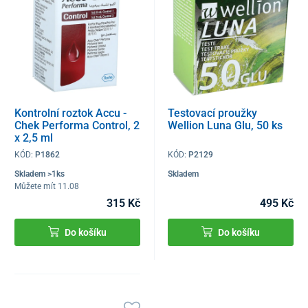
Kontrolní roztok Accu -
Testovací proužky
Chek Performa Control, 2
Wellion Luna Glu, 50 ks
x 2,5 ml
KÓD:
P1862
KÓD:
P2129
Skladem >1ks
Skladem
Můžete mít 11.08
315 Kč
495 Kč
Do košíku
Do košíku